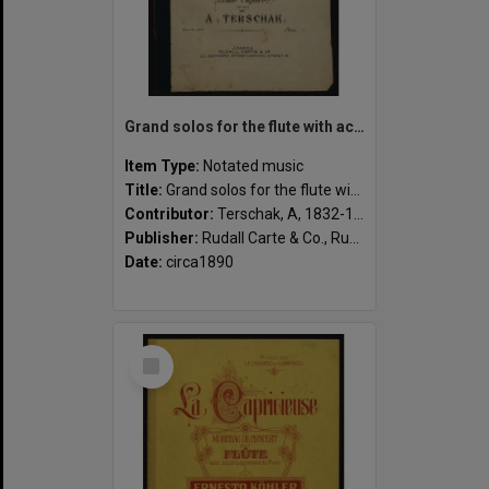
Grand solos for the flute with accompaniment for the piano-forte. Le babillard : etude caprice (op. 23) / by A. Terschak.
Item Type:
Notated music
Title:
Grand solos for the flute with accompaniment for the piano-forte. Le babillard : etude caprice (op. 23) / by A. Terschak.
Contributor:
Terschak, A, 1832-1901 (composer)
Publisher:
Rudall Carte & Co., Rudall Carte & Co. ; London
Date:
circa1890
Select
Item