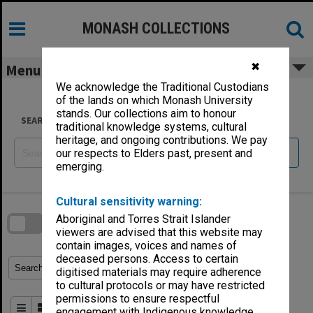
Skip
to
content
MONASH COLLECTIONS
✖
Menu
We acknowledge the Traditional Custodians
of the lands on which Monash University
stands. Our collections aim to honour
SEARCH
traditional knowledge systems, cultural
heritage, and ongoing contributions. We pay
Reset
our respects to Elders past, present and
emerging.
Skip
Cultural sensitivity warning:
to
download
search
Aboriginal and Torres Strait Islander
block
Contact Us
Share
Compare
viewers are advised that this website may
Download
contain images, voices and names of
deceased persons. Access to certain
Refine Search Terms
Search for
digitised materials may require adherence
to cultural protocols or may have restricted
permissions to ensure respectful
Order By
of 5
engagement with Indigenous knowledge