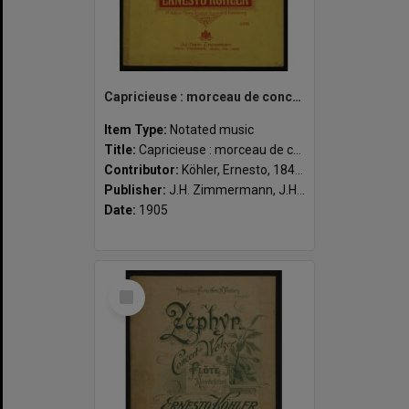
Capricieuse : morceau de concert pour flûte avec accompagnement de piano, op. 94 / par Ernesto Köhler.
Item Type:
Notated music
Title:
Capricieuse : morceau de concert pour flûte avec accompagnement de piano, op. 94 / par Ernesto Köhler.
Contributor:
Köhler, Ernesto, 1849-1907 (composer)
Publisher:
J.H. Zimmermann, J.H. Zimmermann ; Leipzig
Date:
1905
Select
Item