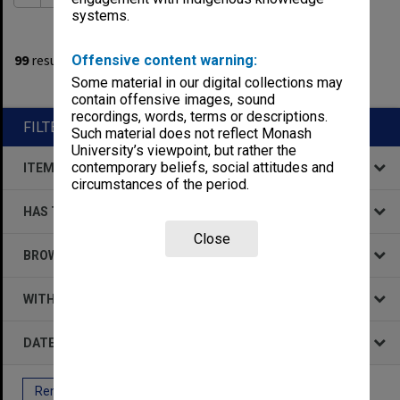
systems.
1
filters applied
99
results found
Offensive content warning:
Some material in our digital collections may
Remove All Filters
contain offensive images, sound
recordings, words, terms or descriptions.
FILTER BY
Such material does not reflect Monash
University’s viewpoint, but rather the
contemporary beliefs, social attitudes and
ITEM TYPE
circumstances of the period.
HAS THE FOLLOWING
Close
BROWSE BY
WITHIN DATA
DATE
Remove All Filters