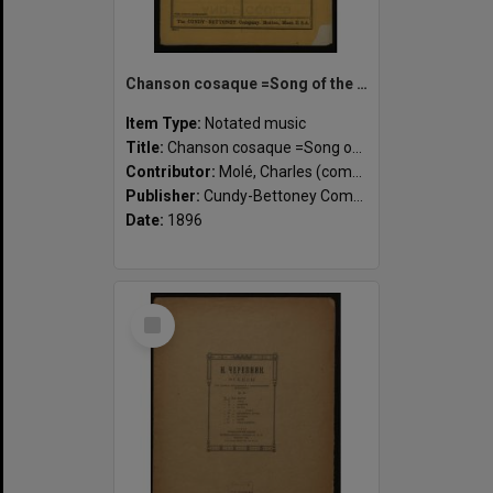
Chanson cosaque =Song of the Cossack : pièce charactéristique : op. 53 / Ch. Molé.
Item Type:
Notated music
Title:
Chanson cosaque =Song of the Cossack : pièce charactéristique : op. 53 / Ch. Molé.
Contributor:
Molé, Charles (composer)
Publisher:
Cundy-Bettoney Company, Cundy-Bettoney Company ; Boston
Date:
1896
Select
Item