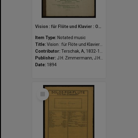
Vision : für Flöte und Klavier : Op. 183 / von A. Terschak.
Item Type:
Notated music
Title:
Vision : für Flöte und Klavier : Op. 183 / von A. Terschak.
Contributor:
Terschak, A, 1832-1901 (composer)
Publisher:
J.H. Zimmermann, J.H. Zimmermann ; Leipzig
Date:
1894
Select
Item