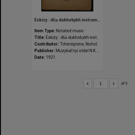
Eskizy : dli︠a︡ dukhobykh instrumentov s soprovozhdeniem fortepiano, op. 45. No. 1, Dli︠a︡ fleĭty : Villegiature / N. Cherepnin.
Item Type:
Notated music
Title:
Eskizy : dli︠a︡ dukhobykh instrumentov s soprovozhdeniem fortepiano, op. 45. No. 1, Dli︠a︡ fleĭty : Villegiature / N. Cherepnin.
Contributor:
Tcherepnine, Nicholas, 1873-1945 (composer)
Publisher:
Muzykal'nyi otdel N.K.P ; Moskva
Date:
1921
of 5