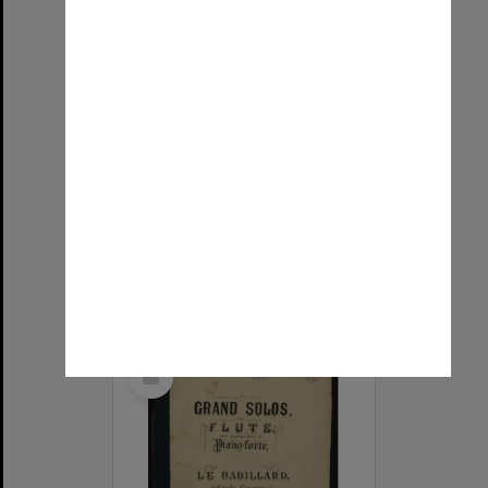
Melodie / Fr. Chopin aus Op. 13 ; für Flöte und Klavier bearbeitet von Ary van Leeuwen.
Item Type:
Notated music
Title:
Melodie / Fr. Chopin aus Op. 13 ; für Flöte und Klavier bearbeitet von Ary van Leeuwen.
Contributor:
Chopin, Frédéric, 1810-1849 (composer)
Contributor:
Leeuwen, Arÿ van (arranger)
Publisher:
J.H. Zimmermann, J.H. Zimmermann ; Leipzig
Date:
circa1890
Select
Item