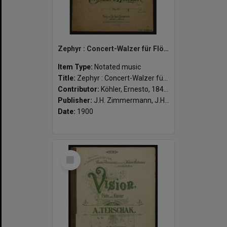
Zephyr : Concert-Walzer für Flöte mit Klavierbegleitung, Op. 81 / von Ernesto Köhler.
Item Type:
Notated music
Title:
Zephyr : Concert-Walzer für Flöte mit Klavierbegleitung, Op. 81 / von Ernesto Köhler.
Contributor:
Köhler, Ernesto, 1849-1907 (composer)
Publisher:
J.H. Zimmermann, J.H. Zimmermann ; Leipzig
Date:
1900
Select
Item